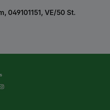
, 049101151, VE/50 St.
s