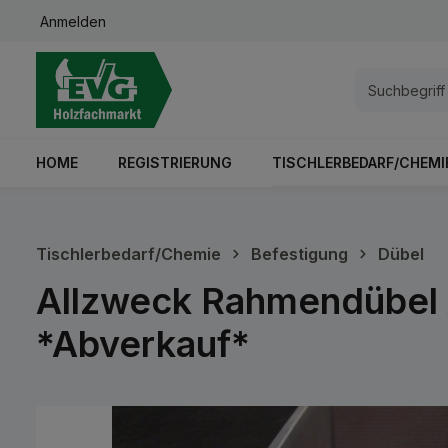
Anmelden
springen
Zur Hauptnavigation springen
HOME
REGISTRIERUNG
TISCHLERBEDARF/CHEMI
Tischlerbedarf/Chemie
Befestigung
Dübel
Allzweck Rahmendübel 
*Abverkauf*
Bildergalerie überspringen