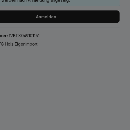
e werden nach Anmeldung angezeigt
Anmelden
mer:
1VBTX049101151
G Holz Eigenimport