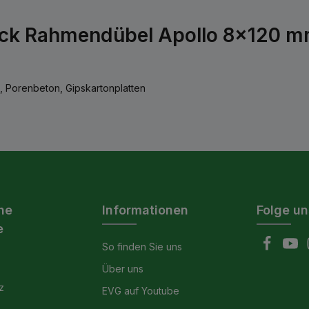
ck Rahmendübel Apollo 8x120 mm
n, Porenbeton, Gipskartonplatten
he
Informationen
Folge un
e
So finden Sie uns
Über uns
z
EVG auf Youtube