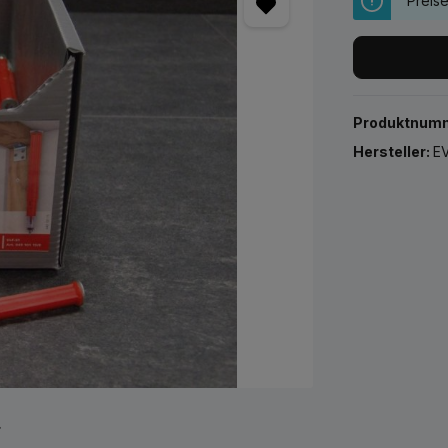
Preis
Produktnum
Hersteller:
EV
r