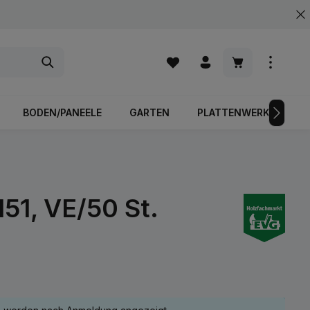
Warenkorb enth
BODEN/PANEELE
GARTEN
PLATTENWERKSTOFFE
51, VE/50 St.