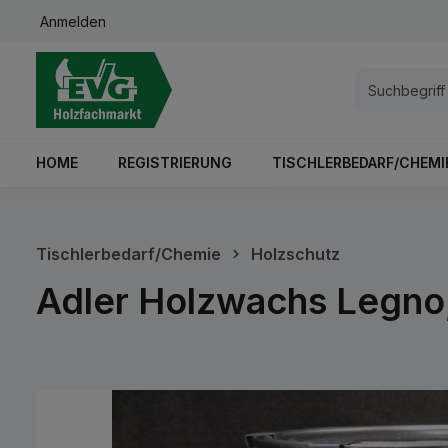
Anmelden
springen
Zur Hauptnavigation springen
HOME
REGISTRIERUNG
TISCHLERBEDARF/CHEMI
Tischlerbedarf/Chemie
Holzschutz
Adler Holzwachs Legno
Bildergalerie überspringen