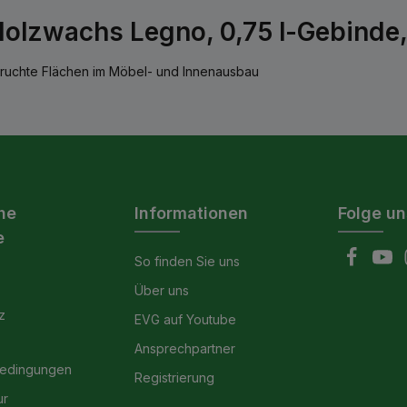
Holzwachs Legno, 0,75 l-Gebinde
pruchte Flächen im Möbel- und Innenausbau
he
Informationen
Folge un
e
So finden Sie uns
Über uns
z
EVG auf Youtube
Ansprechpartner
bedingungen
Registrierung
ur