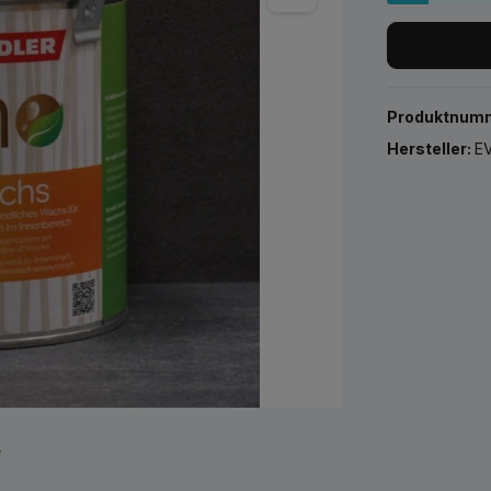
Produktnum
Hersteller:
EV
r