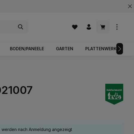
Warenkorb enth
BODEN/PANEELE
GARTEN
PLATTENWERKSTOFFE
021007
e werden nach Anmeldung angezeigt