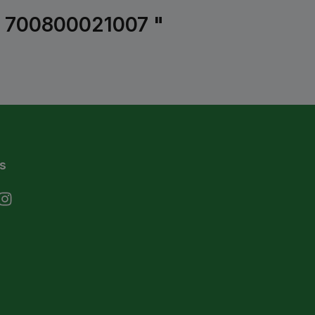
, 700800021007 "
s