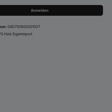
Anmelden
mer:
0AD700800021007
G Holz Eigenimport