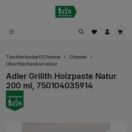
alt springen
Waren
Tischlerbedarf/Chemie
Chemie
Oberflächenkorrektur
Adler Grilith Holzpaste Natur
200 ml, 750104035914
Bildergalerie überspringen