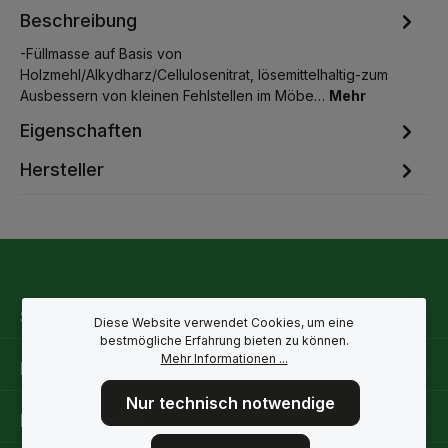
Beschreibung
-Füllmasse auf Basis von
Holzmehl/Alkydharz/Cellulosenitrat, lösemittelhaltig-zum
Ausbessern von kleinen Fehlstellen im Möbe…
Mehr
Eigenschaften
Hersteller
Service-Hotline
Diese Website verwendet Cookies, um eine
bestmögliche Erfahrung bieten zu können.
Mehr Informationen ...
Rechtliche Hinweise
Nur technisch notwendige
Informationen