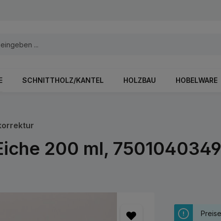
E
SCHNITTHOLZ/KANTEL
HOLZBAU
HOBELWARE
orrektur
e Eiche 200 ml, 750104034
Preis