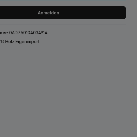
Anmelden
mer:
0AD750104034914
G Holz Eigenimport