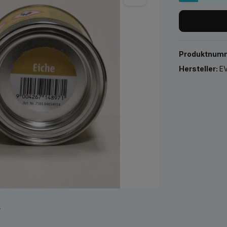
Produktnum
Hersteller:
EV
r