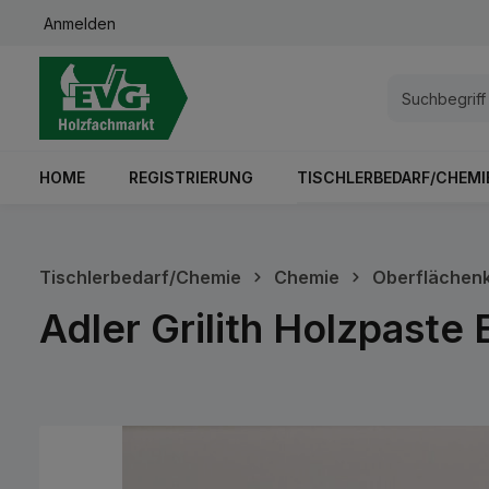
Anmelden
springen
Zur Hauptnavigation springen
HOME
REGISTRIERUNG
TISCHLERBEDARF/CHEMI
Tischlerbedarf/Chemie
Chemie
Oberflächenk
Adler Grilith Holzpast
Bildergalerie überspringen