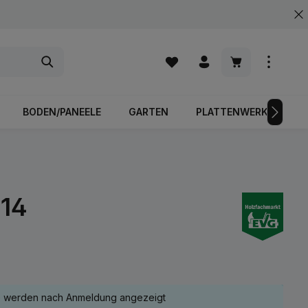
Warenkorb enth
BODEN/PANEELE
GARTEN
PLATTENWERKSTOFFE
914
e werden nach Anmeldung angezeigt