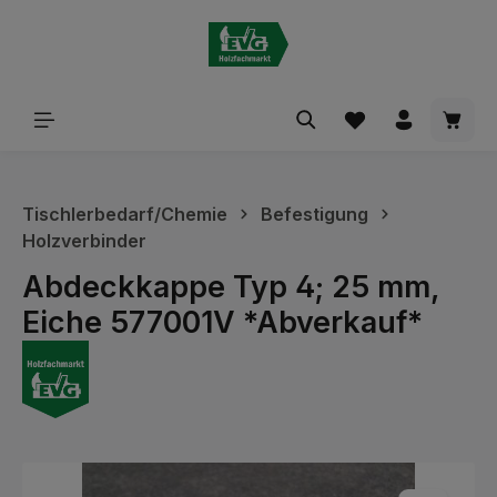
alt springen
Waren
Tischlerbedarf/Chemie
Befestigung
Holzverbinder
Abdeckkappe Typ 4; 25 mm,
Eiche 577001V *Abverkauf*
Bildergalerie überspringen