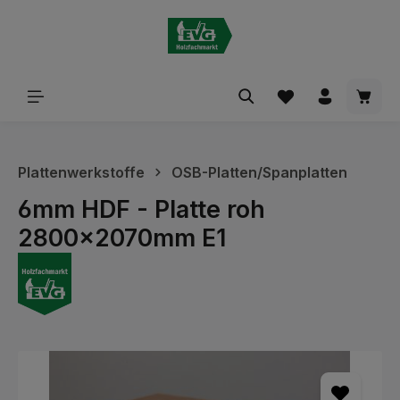
alt springen
Waren
Plattenwerkstoffe
OSB-Platten/Spanplatten
6mm HDF - Platte roh
2800x2070mm E1
Bildergalerie überspringen