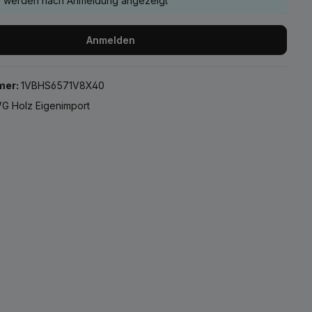
e werden nach Anmeldung angezeigt
Anmelden
mer:
1VBHS6571V8X40
G Holz Eigenimport