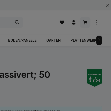
Warenkorb enth
BODEN/PANEELE
GARTEN
PLATTENWERKSTOFFE
assivert; 50