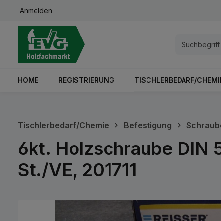
Anmelden
springen
Zur Hauptnavigation springen
HOME
REGISTRIERUNG
TISCHLERBEDARF/CHEMI
Tischlerbedarf/Chemie
Befestigung
Schraub
6kt. Holzschraube DIN 5
St./VE, 201711
Bildergalerie überspringen