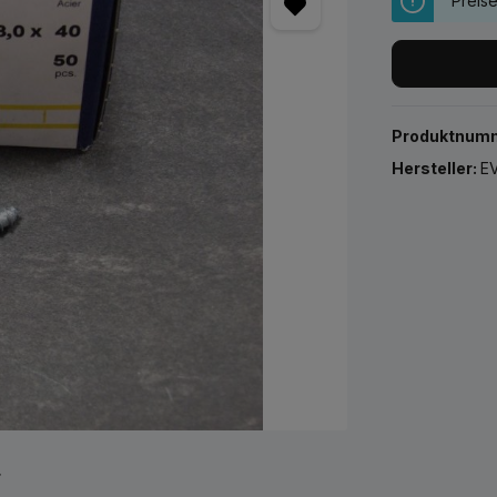
Preis
Produktnum
Hersteller:
EV
r