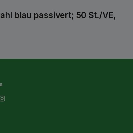
hl blau passivert; 50 St./VE,
s