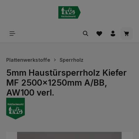
alt springen
Waren
Plattenwerkstoffe
Sperrholz
5mm Haustürsperrholz Kiefer
MF 2500x1250mm A/BB,
AW100 verl.
Bildergalerie überspringen