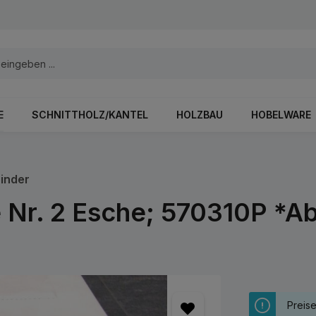
E
SCHNITTHOLZ/KANTEL
HOLZBAU
HOBELWARE
inder
e Nr. 2 Esche; 570310P *A
Preis