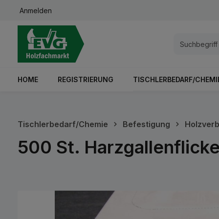
Anmelden
springen
Zur Hauptnavigation springen
HOME
REGISTRIERUNG
TISCHLERBEDARF/CHEMI
Tischlerbedarf/Chemie
Befestigung
Holzverb
500 St. Harzgallenflick
Bildergalerie überspringen