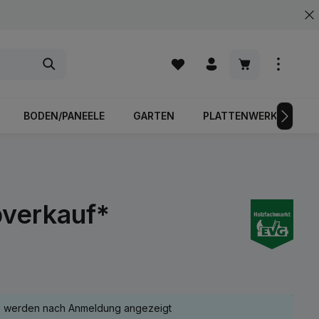
Warenkorb enth
BODEN/PANEELE
GARTEN
PLATTENWERKSTOFFE
bverkauf*
e werden nach Anmeldung angezeigt