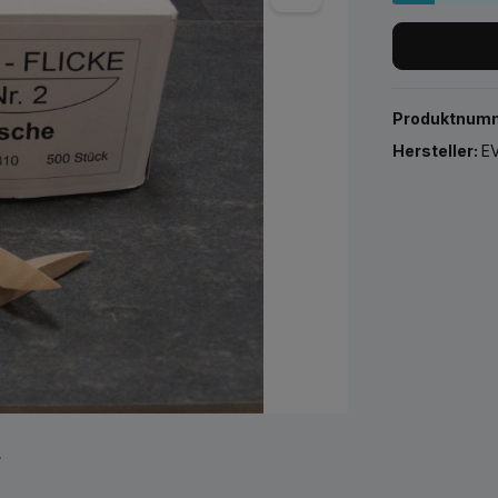
Produktnum
Hersteller:
EV
r