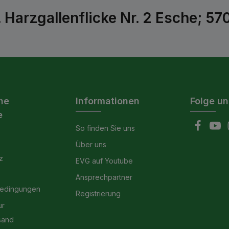
 Harzgallenflicke Nr. 2 Esche; 5
he
Informationen
Folge un
e
So finden Sie uns
Über uns
z
EVG auf Youtube
Ansprechpartner
bedingungen
Registrierung
ur
sand