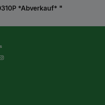
70310P *Abverkauf* "
s