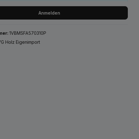
Anmelden
mer:
1VBMSFA570310P
G Holz Eigenimport