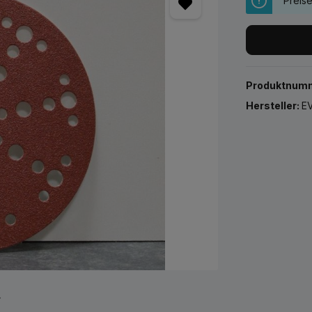
Preis
Produktnum
Hersteller:
EV
r