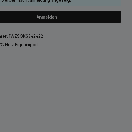
e werden nach Anmeldung angezeigt
Anmelden
mer:
1WZSOKS342422
G Holz Eigenimport