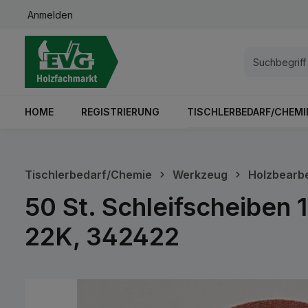
Anmelden
springen
Zur Hauptnavigation springen
HOME
REGISTRIERUNG
TISCHLERBEDARF/CHEMI
Tischlerbedarf/Chemie
Werkzeug
Holzbearb
50 St. Schleifscheiben
22K, 342422
Bildergalerie überspringen