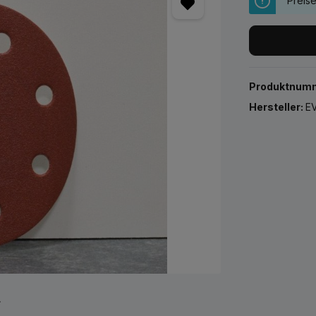
Preis
Produktnum
Hersteller:
EV
r