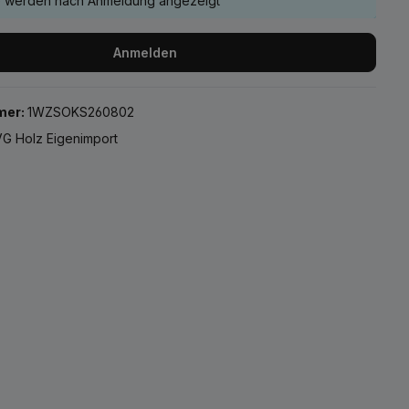
e werden nach Anmeldung angezeigt
Anmelden
mer:
1WZSOKS260802
G Holz Eigenimport