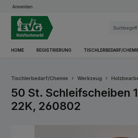
Anmelden
springen
Zur Hauptnavigation springen
HOME
REGISTRIERUNG
TISCHLERBEDARF/CHEMI
Tischlerbedarf/Chemie
Werkzeug
Holzbearb
50 St. Schleifscheiben
22K, 260802
Bildergalerie überspringen