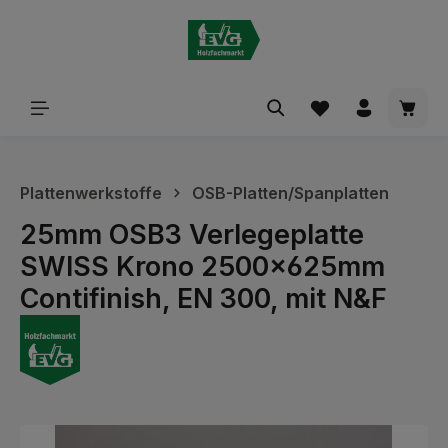
alt springen
Waren
Plattenwerkstoffe
OSB-Platten/Spanplatten
25mm OSB3 Verlegeplatte
SWISS Krono 2500x625mm
Contifinish, EN 300, mit N&F
Bildergalerie überspringen