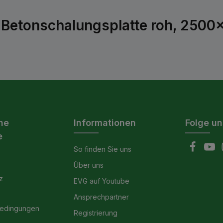
etonschalungsplatte roh, 2500x1
he
Informationen
Folge un
e
So finden Sie uns
Über uns
z
EVG auf Youtube
Ansprechpartner
bedingungen
Registrierung