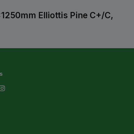
250mm Elliottis Pine C+/C,
s