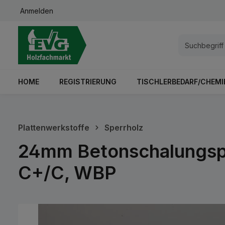
Anmelden
springen
Zur Hauptnavigation springen
HOME
REGISTRIERUNG
TISCHLERBEDARF/CHEMI
Plattenwerkstoffe
Sperrholz
24mm Betonschalungspla
C+/C, WBP
Bildergalerie überspringen