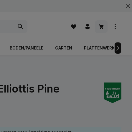
Warenkorb enth
BODEN/PANEELE
GARTEN
PLATTENWERKSTOFFE
iottis Pine