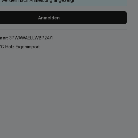
e werden nach Anmeldung angezeigt
Anmelden
mer:
3PWAWAELLWBP24/1
G Holz Eigenimport