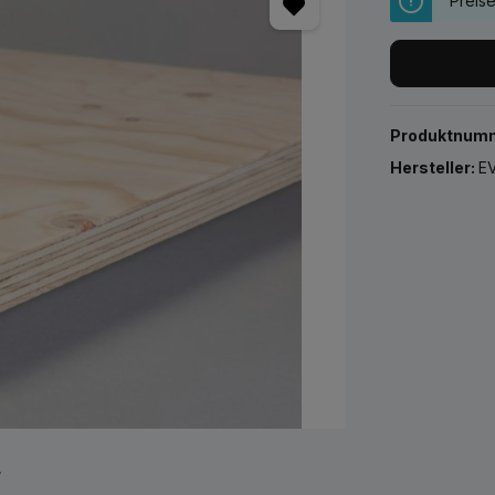
Preis
Produktnum
Hersteller:
EV
r