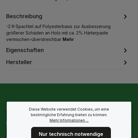
Beschreibung
-2 K-Spachtel auf Polyesterbasis zur Ausbesserung
größerer Schäden an Holz-mit ca. 2% Härterpaste
vermischen-überstreichbar
Mehr
Eigenschaften
Hersteller
Service-Hotline
Diese Website verwendet Cookies, um eine
bestmögliche Erfahrung bieten zu können.
Mehr Informationen ...
Rechtliche Hinweise
Nur technisch notwendige