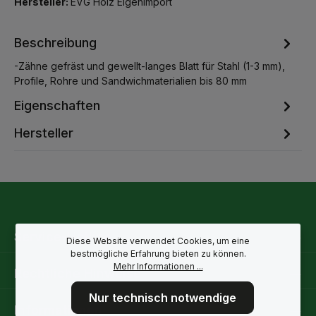
Hersteller:
EVG Holz Eigenimport
Beschreibung
-Zähne gefräst und gewellt-langes Blatt für Stahl (1-3 mm),
Profile, Rohre und Sandwichmaterialien bis 80 mm
Eigenschaften
Hersteller
Service-Hotline
Diese Website verwendet Cookies, um eine
bestmögliche Erfahrung bieten zu können.
Mehr Informationen ...
Rechtliche Hinweise
Nur technisch notwendige
Informationen