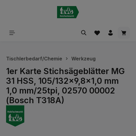
alt springen
Waren
Tischlerbedarf/Chemie
Werkzeug
1er Karte Stichsägeblätter MG
31 HSS, 105/132x9,8x1,0 mm
1,0 mm/25tpi, 02570 00002
(Bosch T318A)