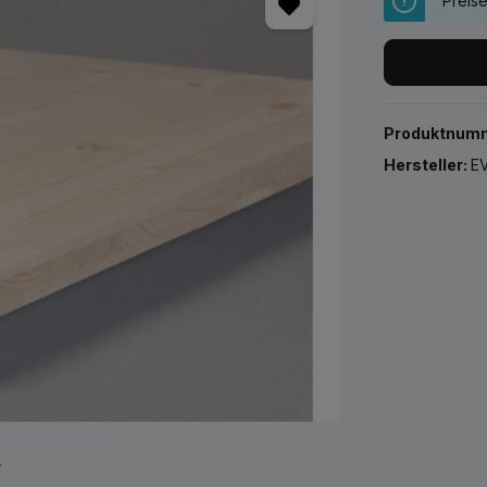
Preis
Produktnum
Hersteller:
EV
r