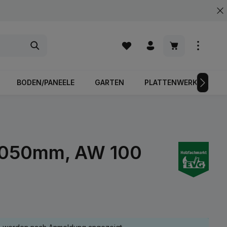
Warenkorb enth
BODEN/PANEELE
GARTEN
PLATTENWERKSTOFFE
x2050mm, AW 100