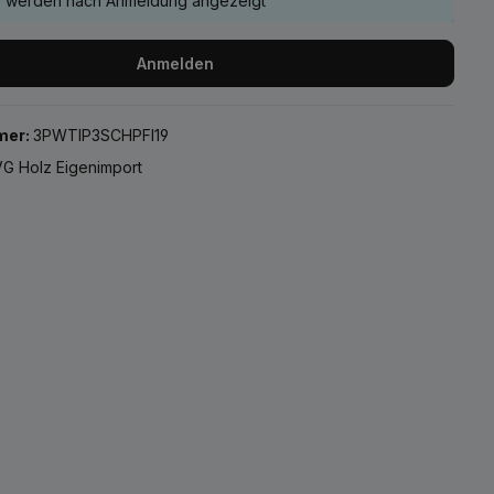
e werden nach Anmeldung angezeigt
Anmelden
mer:
3PWTIP3SCHPFI19
G Holz Eigenimport