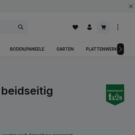
Warenkorb enth
BODEN/PANEELE
GARTEN
PLATTENWERKSTOFFE
beidseitig