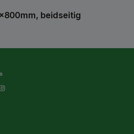
0x800mm, beidseitig
s