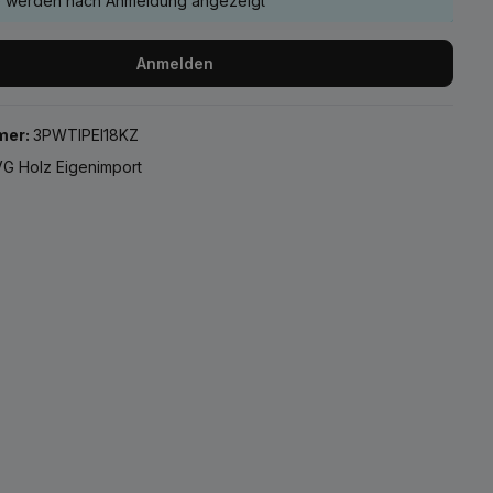
e werden nach Anmeldung angezeigt
Anmelden
mer:
3PWTIPEI18KZ
G Holz Eigenimport