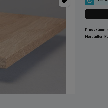
Preis
Produktnum
Hersteller:
EV
r